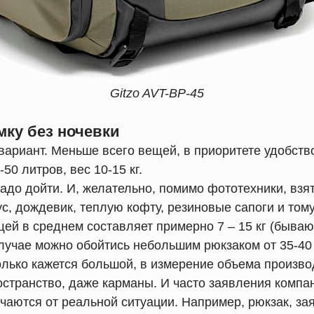
Gitzo AVT-BP-45
мку без ночевки
ариант. Меньше всего вещей, в приоритете удобство
50 литров, вес 10-15 кг.
адо дойти. И, желательно, помимо фототехники, взят
, дождевик, теплую кофту, резиновые сапоги и том
ей в среднем составляет примерно 7 – 15 кг (быва
случае можно обойтись небольшим рюкзаком от 35-40
олько кажется большой, в измерение объема произв
остранство, даже карманы. И часто заявления компа
чаются от реальной ситуации. Например, рюкзак, за