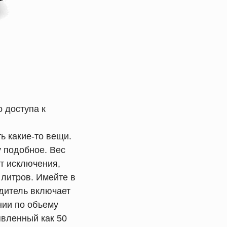
 доступа к
ь какие-то вещи.
у подобное. Вес
ют исключения,
 литров. Имейте в
одитель включает
нии по объему
явленный как 50