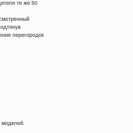
ителя те же 50
ссмотренный
подтянув
ение перегородок
х моделей.