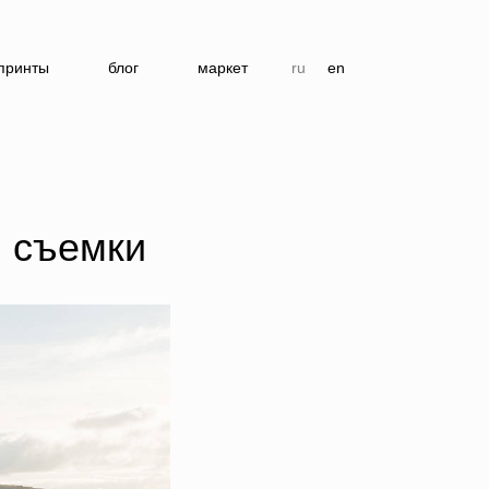
принты
блог
маркет
ru
en
 съемки