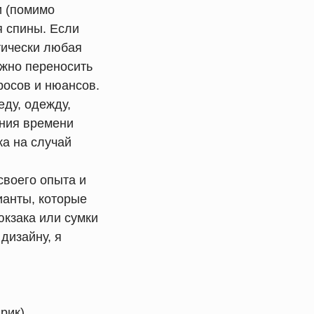
и (помимо
я спины. Если
тически любая
ужно переносить
росов и нюансов.
еду, одежду,
ания времени
а на случай
своего опыта и
ианты, которые
юкзака или сумки
дизайну, я
врик)