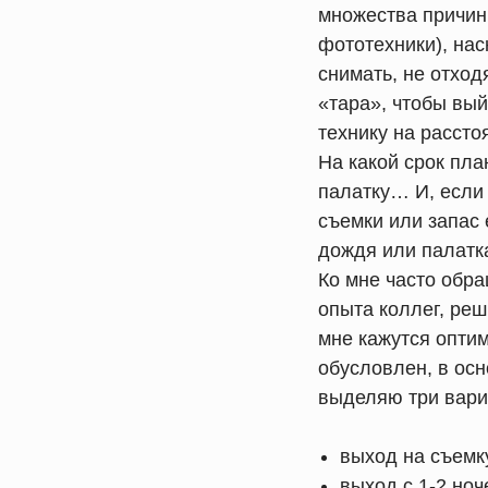
множества причин.
фототехники), нас
снимать, не отход
«тара», чтобы вый
технику на рассто
На какой срок пла
палатку… И, если 
съемки или запас
дождя или палатк
Ко мне часто обра
опыта коллег, ре
мне кажутся опти
обусловлен, в осн
выделяю три вари
выход на съемк
выход с 1-2 ноч