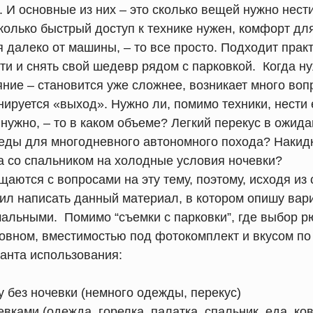
 И основные из них – это сколько вещей нужно нест
колько быстрый доступ к технике нужен, комфорт дл
я далеко от машины, – то все просто. Подходит прак
ти и снять свой шедевр рядом с парковкой. Когда н
яние – становится уже сложнее, возникает много воп
нируется «выход». Нужно ли, помимо техники, нести 
нужно, – то в каком объеме? Легкий перекус в ожид
 еды для многодневного автономного похода? Накидк
а со спальником на холодные условия ночевки?
щаются с вопросами на эту тему, поэтому, исходя из 
шил написать данный материал, в котором опишу вар
мальными. Помимо “съемки с парковки”, где выбор р
овном, вместимостью под фотокомплект и вкусом по 
анта использования:
у без ночевки (немного одежды, перекус)
евками (одежда, горелка, палатка, спальник, еда, ко