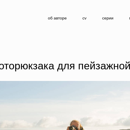
об авторе
cv
серии
торюкзака для пейзажной