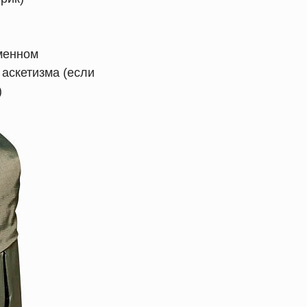
менном
 аскетизма (если
)