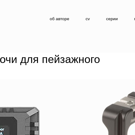
об авторе
cv
серии
очи для пейзажного