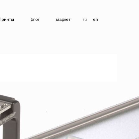
принты
блог
маркет
ru
en