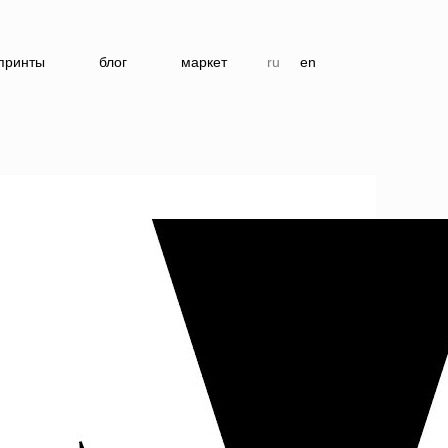
принты
блог
маркет
ru
en