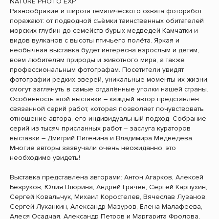
NATURE PHOTO EXP.
Разнообразие и широта тематического охвата фоторабот
поражают: от подводной съёмки таинственных обитателей
морских глубин до семейств бурых медведей Камчатки и
видов вулканов с высоты птичьего полёта. Яркая и
необычная выставка будет интересна взрослым и детям,
всем любителям природы и животного мира, а также
профессиональным фотографам. Посетители увидят
фотографии редких зверей, уникальные моменты их жизни,
смогут заглянуть в самые отдалённые уголки нашей страны.
Особенность этой выставки – каждый автор представлен
связанной серий работ, которая позволяет почувствовать
отношение автора, его индивидуальный подход. Собрание
серий из тысяч присланных работ – заслуга кураторов
выставки – Дмитрий Питенина и Владимира Медведева.
Многие авторы зазвучали очень неожиданно, это
необходимо увидеть!
Выставка представлена авторами: Антон Агарков, Алексей
Безруков, Юлия Втюрина, Андрей Грачев, Сергей Карпухин,
Сергей Ковальчук, Михаил Коростелев, Вячеслав Лузанов,
Сергей Луканкин, Александр Мазуров, Елена Малафеева,
Алеся Осадчая, Александр Петров и Маргарита Фролова,