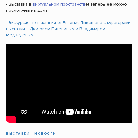
- Выставка в
виртуальном пространств
е! Теперь ее можно
посмотреть из дома!
-
Экскурсия по выставки от Евгения Тимашева с кураторами
выставки – Дмитрием Питениным и Владимиром
Медведевым
:
ВЫСТАВКИ
НОВОСТИ