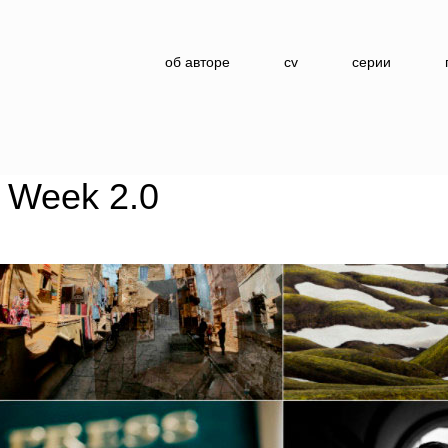
об авторе
cv
серии
 Week 2.0