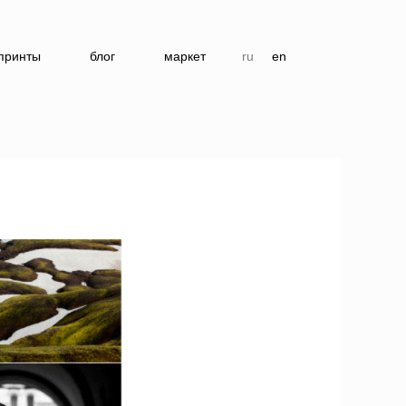
принты
блог
маркет
ru
en