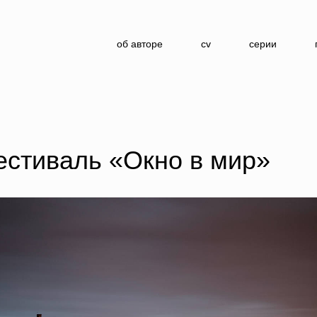
об авторе
cv
серии
естиваль «Окно в мир»