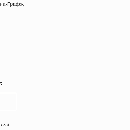
на-Граф»,
:
ных и