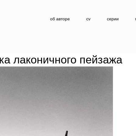
об авторе
cv
серии
ка лаконичного пейзажа